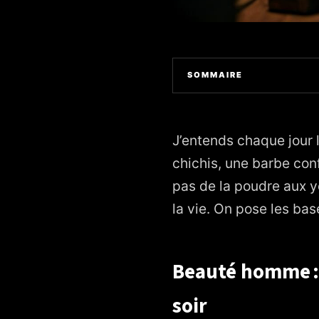
SOMMAIRE
1. Beauté homme : ma méthode
2. Barbe soignée : confort, s
J’entends chaque jour
3. Cheveux au cordeau : sant
chichis, une barbe con
pas de la poudre aux ye
4. Détails de pro qui changen
la vie. On pose les bas
5. Routine express du matin et
6. Micro-cas du fauteuil : ce q
Beauté homme :
7. Checklist minimaliste pour
soir