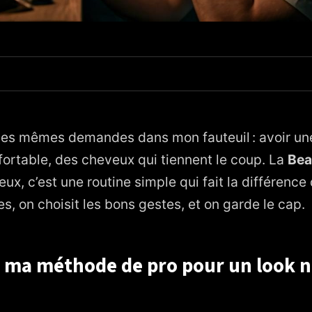
 de pro pour un look net du matin au soir
tyle et contours nets
 les mêmes demandes dans mon fauteuil : avoir un
é du cuir chevelu et tenue irréprochable
fortable, des cheveux qui tiennent le coup. La
Bea
ux, c’est une routine simple qui fait la différence 
t tout au quotidien
es, on choisit les bons gestes, et on garde le cap.
 du soir, testée derrière le fauteuil
ue j’ajuste selon les profils
 ma méthode de pro pour un look n
 une trousse efficace