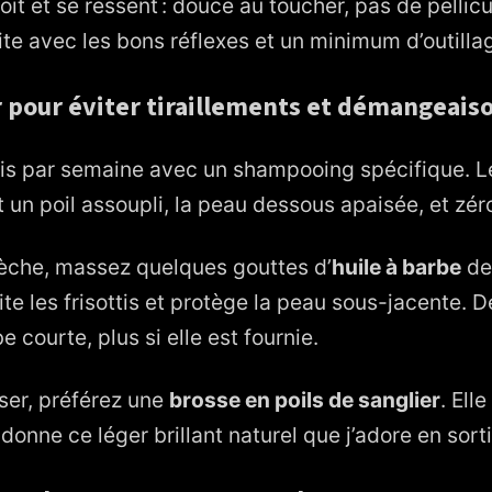
it et se ressent : douce au toucher, pas de pellicu
ite avec les bons réflexes et un minimum d’outilla
r pour éviter tiraillements et démangeais
ois par semaine avec un shampooing spécifique. Le
t un poil assoupli, la peau dessous apaisée, et zéro
èche, massez quelques gouttes d’
huile à barbe
des
vite les frisottis et protège la peau sous-jacente. 
 courte, plus si elle est fournie.
ser, préférez une
brosse en poils de sanglier
. Ell
donne ce léger brillant naturel que j’adore en sorti