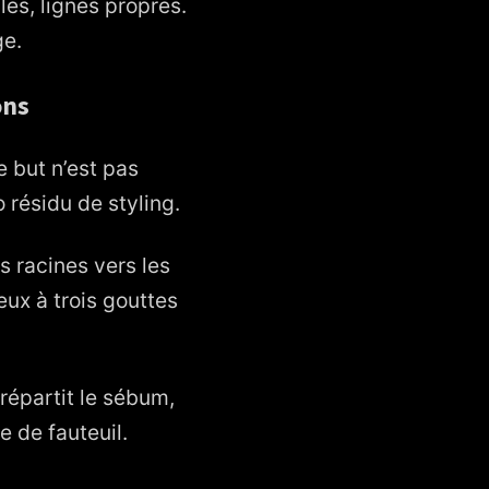
les, lignes propres.
ge.
ons
 but n’est pas
 résidu de styling.
 racines vers les
Deux à trois gouttes
e répartit le sébum,
e de fauteuil.