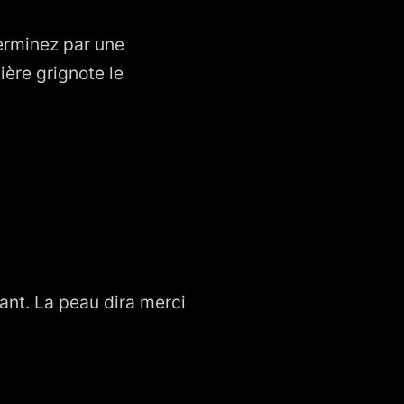
erminez par une
ère grignote le
nant. La peau dira merci