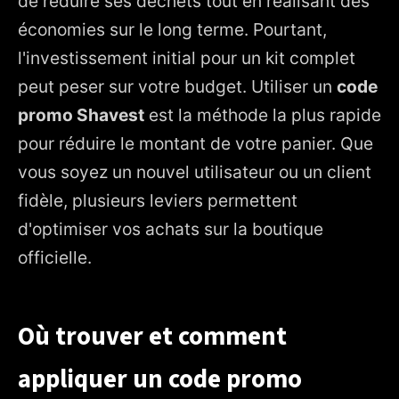
de réduire ses déchets tout en réalisant des
3. Maximiser ses économies sans code promo
économies sur le long terme. Pourtant,
4. Pourquoi certains codes promo Shavest ne
l'investissement initial pour un kit complet
fonctionnent-ils pas ?
peut peser sur votre budget. Utiliser un
code
promo Shavest
est la méthode la plus rapide
pour réduire le montant de votre panier. Que
vous soyez un nouvel utilisateur ou un client
fidèle, plusieurs leviers permettent
d'optimiser vos achats sur la boutique
officielle.
Où trouver et comment
appliquer un code promo