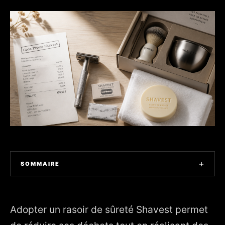
+
SOMMAIRE
1. Où trouver et comment appliquer un code promo
Shavest ?
Adopter un rasoir de sûreté Shavest permet
2. Le parrainage : un levier pour votre consommation