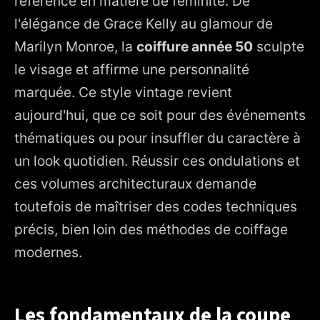
référence en matière de féminité. De
3. Tutoriel : Réussir ses boucles rétro à la maison
l'élégance de Grace Kelly au glamour de
4. Accessoires et finitions pour un look authentique
Marilyn Monroe, la
coiffure année 50
sculpte
5. Adapter le style années 50 aux cheveux courts et
le visage et affirme une personnalité
longs
marquée. Ce style vintage revient
aujourd'hui, que ce soit pour des événements
thématiques ou pour insuffler du caractère à
un look quotidien. Réussir ces ondulations et
ces volumes architecturaux demande
toutefois de maîtriser des codes techniques
précis, bien loin des méthodes de coiffage
modernes.
Les fondamentaux de la coupe