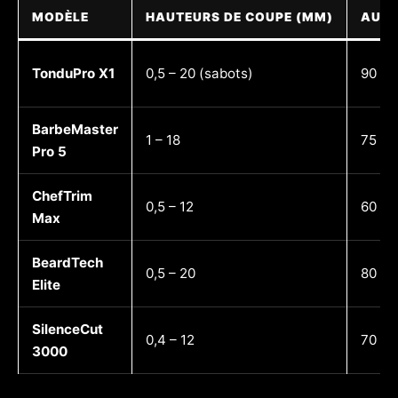
MODÈLE
HAUTEURS DE COUPE (MM)
AUT
TonduPro X1
0,5 – 20 (sabots)
90 mi
BarbeMaster
1 – 18
75 mi
Pro 5
ChefTrim
0,5 – 12
60 mi
Max
BeardTech
0,5 – 20
80 mi
Elite
SilenceCut
0,4 – 12
70 mi
3000