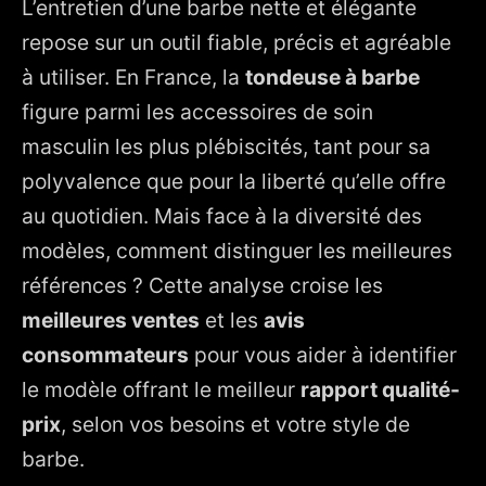
L’entretien d’une barbe nette et élégante
2. Pourquoi ces modèles dominent les ventes en France
repose sur un outil fiable, précis et agréable
3. Comparatif des caractéristiques principales
à utiliser. En France, la
tondeuse à barbe
4. Comment bien choisir et entretenir sa tondeuse à
figure parmi les accessoires de soin
barbe
masculin les plus plébiscités, tant pour sa
5. Le bon équilibre entre performance, confort et
polyvalence que pour la liberté qu’elle offre
longévité
au quotidien. Mais face à la diversité des
modèles, comment distinguer les meilleures
références ? Cette analyse croise les
meilleures ventes
et les
avis
consommateurs
pour vous aider à identifier
le modèle offrant le meilleur
rapport qualité-
prix
, selon vos besoins et votre style de
barbe.