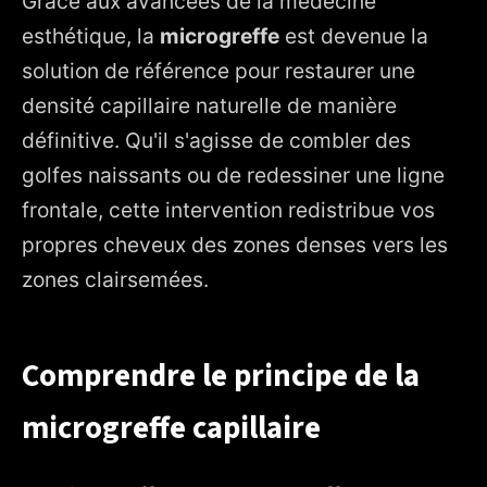
Grâce aux avancées de la médecine
esthétique, la
microgreffe
est devenue la
4. Résultats, coûts et limites de l'intervention
solution de référence pour restaurer une
densité capillaire naturelle de manière
définitive. Qu'il s'agisse de combler des
golfes naissants ou de redessiner une ligne
frontale, cette intervention redistribue vos
propres cheveux des zones denses vers les
zones clairsemées.
Comprendre le principe de la
microgreffe capillaire