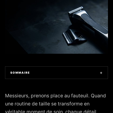
+
SOMMAIRE
1. Un compagnon de taille pensé pour le quotidien
2. Design et ergonomie au service de la gestuelle
Messieurs, prenons place au fauteuil. Quand
3. La lame double face : efficacité et douceur réunies
une routine de taille se transforme en
véritable moment de soin, chaque détail
4. Réglages de longueur : du naturel maîtrisé à la barbe