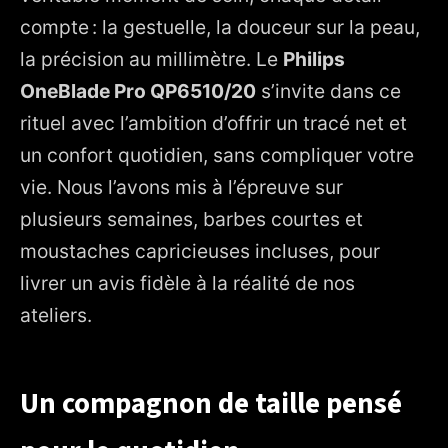
travaillée
compte : la gestuelle, la douceur sur la peau,
5. Contours et stylisation : tracé net, geste sûr
la précision au millimètre. Le
Philips
OneBlade Pro QP6510/20
6. Autonomie, charge et entretien : la régularité avant tout
s’invite dans ce
rituel avec l’ambition d’offrir un tracé net et
7. Comparatif express : QP6510/20 vs QP6520/30 et
OneBlade standard
un confort quotidien, sans compliquer votre
8. Pour qui ce OneBlade Pro fait la différence
vie. Nous l’avons mis à l’épreuve sur
plusieurs semaines, barbes courtes et
9. Rituel de barbier : notre méthode pour un résultat net
et confortable
moustaches capricieuses incluses, pour
10. Forces et limites à connaître
livrer un avis fidèle à la réalité de nos
ateliers.
11. Retour d’expérience du fauteuil
12. Notre avis sur le Philips OneBlade Pro QP6510/20
13. Le mot de la fin du barbier
Un compagnon de taille pensé