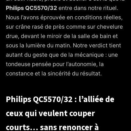
Philips QC5570/32
entre dans notre rituel.
4. Prise en main : équilibre, contrôle, sérénité
Nous l’avons éprouvée en conditions réelles,
5. Rituel de coupe pas à pas (testé et approuvé au salon)
sur crâne rasé de près comme sur chevelure
6. Puissance, autonomie et usage quotidien
drue, devant le miroir de la salle de bain et
7. Nettoyage et entretien : la longévité au bout des doigts
sous la lumière du matin. Notre verdict tient
8. Fiche express pour se repérer d’un coup d’œil
autant du geste que de la mécanique : une
tondeuse pensée pour l’autonomie, la
9. Comparatif terrain : Philips QC5570/32 face à la
Remington QuickCut
constance et la sincérité du résultat.
10. Ce que nous avons aimé… et ce que nous surveillons
11. Pour qui cette tondeuse fait la différence ?
Philips QC5570/32 : l’alliée de
12. Conseils d’artisan pour un résultat professionnel à la
maison
ceux qui veulent couper
13. Expérience longue durée : constance à la 10e coupe
courts… sans renoncer à
14. Spécifications clés passées au peigne fin