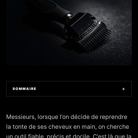
+
SOMMAIRE
1. Philips QC5570/32 : l’alliée de ceux qui veulent couper
courts… sans renoncer à l’élégance
Messieurs, lorsque l’on décide de reprendre
2. Matériaux, géométrie et sécurité de coupe
la tonte de ses cheveux en main, on cherche
3. Réglages de longueur : de l’ultra-court au buzz cut
un outil fiable, précis et docile. C’est là que la
maîtrisé