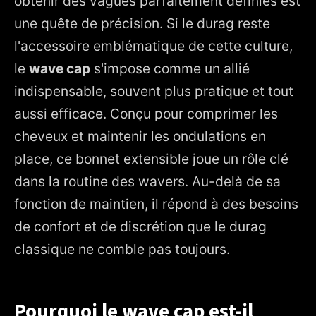
obtenir des vagues parfaitement définies est
une quête de précision. Si le durag reste
3. Comment bien choisir et utiliser son bonnet à vagues ?
l'accessoire emblématique de cette culture,
4. Entretien et durabilité : préserver l'élasticité de votre
accessoire
le
wave cap
s'impose comme un allié
indispensable, souvent plus pratique et tout
aussi efficace. Conçu pour comprimer les
cheveux et maintenir les ondulations en
place, ce bonnet extensible joue un rôle clé
dans la routine des wavers. Au-delà de sa
fonction de maintien, il répond à des besoins
de confort et de discrétion que le durag
classique ne comble pas toujours.
Pourquoi le wave cap est-il